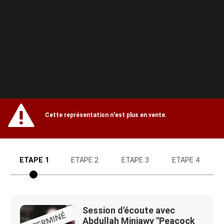
Mon compte
Accueil
billetterie
Site
Cette représentation n'est plus en vente.
officiel
ETAPE 1
ETAPE 2
ETAPE 3
ETAPE 4
Session d'écoute avec
Abdullah Miniawy "Peacock