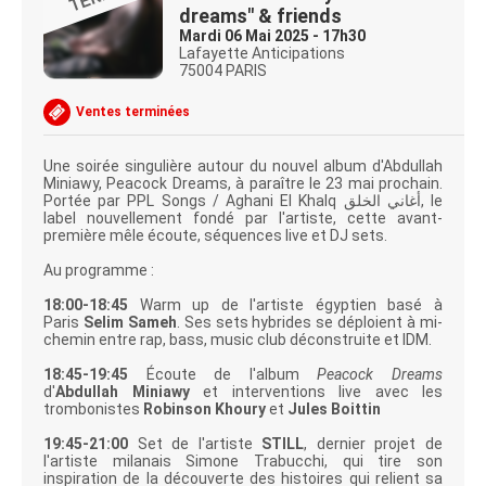
dreams" & friends
Mardi 06 Mai 2025 - 17h30
Lafayette Anticipations
75004 PARIS
Ventes terminées
Une soirée singulière autour du nouvel album d'Abdullah
Miniawy, Peacock Dreams, à paraître le 23 mai prochain.
Portée par PPL Songs / Aghani El Khalq أغاني الخلق, le
label nouvellement fondé par l'artiste, cette avant-
première mêle écoute, séquences live et DJ sets.
Au programme :
18:00-18:45
Warm up de l'artiste égyptien basé à
Paris
Selim Sameh
. Ses sets hybrides se déploient à mi-
chemin entre rap, bass, music club déconstruite et IDM.
18:45-19:45
Écoute de l'album
Peacock Dreams
d'
Abdullah Miniawy
et interventions live avec les
trombonistes
Robinson Khoury
et
Jules Boittin
19:45-21:00
Set de l'artiste
STILL
, dernier projet de
l'artiste milanais Simone Trabucchi, qui tire son
inspiration de la découverte des histoires qui relient sa