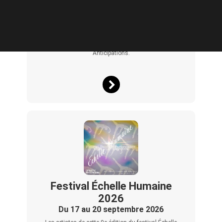
À l’occasion de la Paris Design Week et de la Saison
Culturelle d’AlUla à Paris, Lafayette Anticipations, Arts
AlUla, Design Space AlUla, AFALULA et la Villa Hegra
s’associent pour présenter une exposition réunissant
des pièces de design et des œuvres issues des
programmes de résidence d’AlUla, aux côtés d’une
sélection d’œuvres de la Collection Lafayette
Anticipations.
Festival Échelle Humaine
2026
Du 17 au 20 septembre 2026