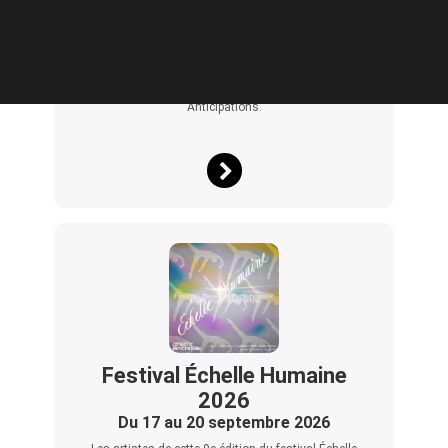
À l’occasion de la Paris Design Week et de la Saison
Culturelle d’AlUla à Paris, Lafayette Anticipations, Arts
AlUla, Design Space AlUla, AFALULA et la Villa Hegra
s’associent pour présenter une exposition réunissant
des pièces de design et des œuvres issues des
programmes de résidence d’AlUla, aux côtés d’une
sélection d’œuvres de la Collection Lafayette
Anticipations.
Festival Échelle Humaine
2026
Du 17 au 20 septembre 2026