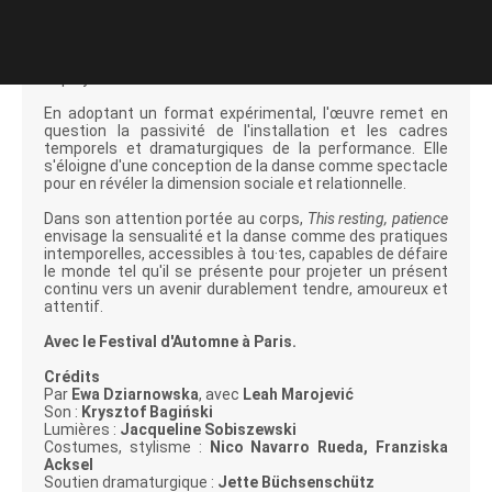
proximité et de l'esthétique de la nudité.
Pendant trois heures,
Ewa Dziarnowska
et
Leah
Marojević,
dansent en solo et à l'unisson sur le tapis bleu
déployé au cœur de la Fondation.
En adoptant un format expérimental, l'œuvre remet en
question la passivité de l'installation et les cadres
temporels et dramaturgiques de la performance. Elle
s'éloigne d'une conception de la danse comme spectacle
pour en révéler la dimension sociale et relationnelle.
Dans son attention portée au corps,
This resting, patience
envisage la sensualité et la danse comme des pratiques
intemporelles, accessibles à tou·tes, capables de défaire
le monde tel qu'il se présente pour projeter un présent
continu vers un avenir durablement tendre, amoureux et
attentif.
Avec le Festival d'Automne à Paris.
Crédits
Par
Ewa Dziarnowska
,
avec
Leah Marojević
Son :
Krysztof Bagiński
Lumières :
Jacqueline Sobiszewski
Costumes, stylisme :
Nico Navarro Rueda, Franziska
Acksel
Soutien dramaturgique :
Jette Büchsenschütz