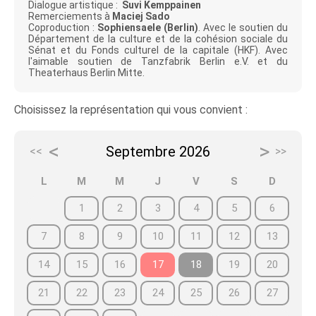
Dialogue artistique :
Suvi Kemppainen
Remerciements à
Maciej Sado
Coproduction :
Sophiensaele (Berlin)
. Avec le soutien du
Département de la culture et de la cohésion sociale du
Sénat et du Fonds culturel de la capitale (HKF). Avec
l'aimable soutien de Tanzfabrik Berlin e.V. et du
Theaterhaus Berlin Mitte.
Choisissez la représentation qui vous convient :
<
>
Septembre 2026
<<
>>
L
M
M
J
V
S
D
1
2
3
4
5
6
7
8
9
10
11
12
13
14
15
16
17
18
19
20
21
22
23
24
25
26
27