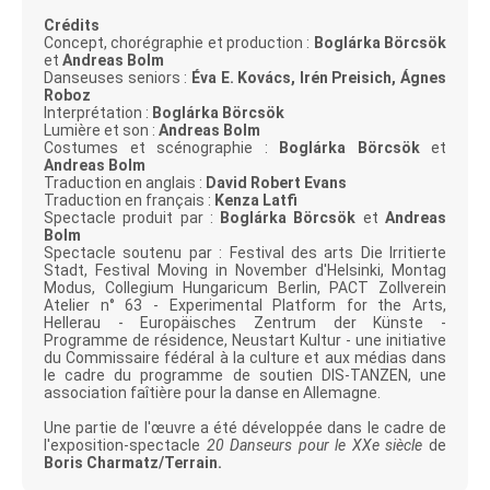
Crédits
Concept, chorégraphie et production :
Boglárka Börcsök
et
Andreas Bolm
Danseuses seniors :
Éva E. Kovács, Irén Preisich, Ágnes
Roboz
Interprétation :
Boglárka Börcsök
Lumière et son :
Andreas Bolm
Costumes et scénographie :
Boglárka Börcsök
et
Andreas Bolm
Traduction en anglais :
David Robert Evans
Traduction en français :
Kenza Latfi
Spectacle produit par :
Boglárka Börcsök
et
Andreas
Bolm
Spectacle soutenu par : Festival des arts Die Irritierte
Stadt, Festival Moving in November d'Helsinki, Montag
Modus, Collegium Hungaricum Berlin, PACT Zollverein
Atelier n° 63 - Experimental Platform for the Arts,
Hellerau - Europäisches Zentrum der Künste -
Programme de résidence, Neustart Kultur - une initiative
du Commissaire fédéral à la culture et aux médias dans
le cadre du programme de soutien DIS-TANZEN, une
association faîtière pour la danse en Allemagne.
Une partie de l'œuvre a été développée dans le cadre de
l'exposition-spectacle
20 Danseurs pour le XXe siècle
de
Boris Charmatz/Terrain.